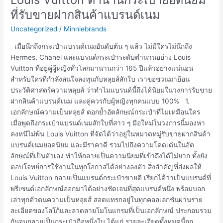
กระเป๋า
ที่รับขายฝากสินค้าแบรนด์เนม
ยอด
Uncategorized
/
Minniebrands
นิยม
ที่
เมื่อนึกถึงกระเป๋าแบรนด์เนมอันดับต้น ๆ แล้ว ไม่มีใครไม่นึกถึง
รับ
Hermes, Chanel และแบรนด์กระเป๋าระดับตำนานอย่าง Louis
ขาย
Vuitton ที่อยู่คู่ผู้หญิงทั่วโลกมานานกว่า 165 ปีแล้วอย่างแน่นอน
ฝาก
สำหรับใครที่กำลังสนใจลงทุนกับหลุยส์สักใบ เราขอชวนมาย้อน
สินค้า
ประวัติศาสตร์ความหลุยส์ ว่าทำไมแบรนด์นี้ถึงได้นิยมในวงการรับขาย
แบ
ฝากสินค้าแบรนด์เนม และคู่ควรกับผู้หญิงทุกคนแบบ 100% 1.
รนด์เนม
เอกลักษณ์ความเป็นหลุยส์ ตอกย้ำอัตลักษณ์กระเป๋าที่ไม่เหมือนใคร
เมื่อพูดถึงกระเป๋าแบรนด์เนมสักใบที่สาว ๆ มือใหม่ในวงการนี้มองหา
คงหนีไม่พ้น Louis Vuitton ที่จัดได้ว่าอยู่ในหมวดหมู่รับขายฝากสินค้า
แบรนด์เนมยอดนิยม และมีราคาดี รวมไปถึงความโดดเด่นในอัต
ลักษณ์ที่เป็นตัวเอง ทำให้กลายเป็นความนิยมที่เข้าถึงได้ไม่ยาก ทั้งยัง
ตอบโจทย์การใช้งานในทุกโอกาสได้อย่างลงตัว สิ่งสำคัญที่ส่งผลให้
Louis Vuitton กลายเป็นแบรนด์กระเป๋าขายดี เรียกได้ว่าเป็นแบรนด์ที่
พรีเซนต์เอกลักษณ์ออกมาได้อย่างชัดเจนที่สุดแบรนด์หนึ่ง พร้อมบอก
เล่าทุกตัวตนความเป็นหลุยส์ สอดแทรกอยู่ในทุกคอลเลกชันผ่านราย
ละเอียดของโลโก้และลวดลายโมโนแกรมที่เป็นเอกลักษณ์ ประกอบรวม
กันจนกลายเป็นกระเป๋าถือหนึ่งใบ ได้แก่ รายละเอียดทั้งหมดนี้ถูก