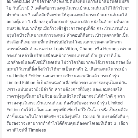
อย่างต่อเนื่อง หากใครที่กำลังจะเริ่มต้นลงทุนในกระเป๋าแบรนด์เนมสัก
ย่าง
ใบ วันนี้เรามี 7 เคล็ดลับการลงทุนในกระเป๋าแบรนด์เนมให้ได้กำไรมา
ไร
ฝากกัน เผย 7 เคล็ดลับที่จะช่วยให้คุณลงทุนในกระเป๋าแบรนด์เนมได้
ให้
อย่างคุ้มค่า 1. เลือกลงทุนในกระเป๋ารุ่นคลาสสิก หนึ่งในคำถามที่หลาย
ได้
คนสงสัยกันมากที่สุดเมื่อก้าวเข้าสู่วงการลงทุนก็คือ กระเป๋าแบรนด์เน
กำไร
มรุ่นใดบ้างที่เหมาะแก่การลงทุน? คำตอบก็คือกระเป๋ารุ่นคลาสสิกเป็น
ตัวเลือกที่เหมาะสมที่สุดสำหรับมือใหม่ โดยเฉพาะรุ่นคลาสสิกจาก
แบรนด์ระดับตำนานอย่าง Louis Vitton, Chanel หรือ Hermes เพราะ
กระเป๋าเหล่านี้เปรียบเสมือนหน้าตาของแบรนด์ ด้วยรูปทรงที่เป็น
เอกลักษณ์และดีไซน์ที่โดดเด่น ไม่ว่าใครก็อยากจะได้มาครอบครอง ยิ่ง
สะสมไว้นานก็ยิ่งเก็งกำไรได้มากเป็นเท่าตัว 2. เลือกลงทุนในกระเป๋า
รุ่น Limited Edition นอกจากกระเป๋ารุ่นคลาสสิกแล้ว กระเป๋ารุ่น
Limited Edition ก็เป็นอีกหนึ่งตัวเลือกที่ควรค่าแก่การลงทุนไม่แพ้กัน
เพราะแน่นอนว่ายิ่งมีจำกัด ความต้องการก็ยิ่งสูง และย่อมส่งผลให้
ราคาพุ่งสูงขึ้นตามไปด้วย ฉะนั้นแล้วใครที่อยากจะได้กำไรดี ๆ จาก
การลงทุนในกระเป๋าแบรนด์เนม ต้องรีบจับจองกระเป๋ารุ่น Limited
Edition กันให้ไว โดยเฉพาะรุ่นที่มีเพียงไม่กี่ใบในโลก หรือเป็นรุ่นที่จัด
ทำขึ้นเฉพาะในโอกาสพิเศษ รวมถึงรุ่นที่ไป Collab กับแบรนด์ดังอื่น ๆ
รับรองว่าจะสามารถทำกำไรได้ดีจนคุณต้องตกใจเลยทีเดียว 3. เลือก
จากดีไซน์ที่ Timeless