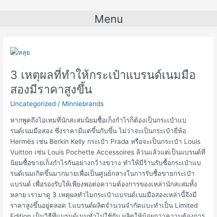
Skip
Post
to
pagination
Menu
content
3
เหตุผล
3 เหตุผลที่ทำให้กระเป๋าแบรนด์เนมมือ
ที่
ทำให้
สองมีราคาสูงขึ้น
กระเป๋า
Uncategorized
/
Minniebrands
แบ
รนด์เนม
หากพูดถึงไอเทมที่นักสะสมนิยมซื้อเก็งกำไรก็ต้องเป็นกระเป๋าแบ
มือ
รนด์เนมมือสอง ซึ่งราคามีแต่ขึ้นกับขึ้น ไม่ว่าจะเป็นกระเป๋ายี่ห้อ
สอง
Hermès เช่น Berkin Kelly กระเป๋า Prada หรือจะเป็นกระเป๋า Louis
มี
Vuitton เช่น Louis Pochette Accessoires ล้วนแล้วแต่เป็นแบรนด์ที่
ราคา
นิยมซื้อขายเก็งกำไรกันอย่างกว้างขวาง ทำให้มีร้านรับซื้อกระเป๋าแบ
สูง
รนด์เนมเกิดขึ้นมากมายเพื่อเป็นศูนย์กลางในการรับซื้อขายกระเป๋า
ขึ้น
แบรนด์ เพื่อรองรับให้เพียงพอต่อความต้องการของเหล่านักสะสมทั้ง
หลาย เรามาดู 3 เหตุผลทำไมกระเป๋าแบรนด์เนมมือสองเหล่านี้จึงมี
ราคาสูงขึ้นอยู่ตลอด 1.แบรนด์ผลิตจำนวนจำกัดแบะทำเป็น Limited
Edition เป็นวิธีทึ่แบรนด์เนมทั่วไปใช้กัน ผลิตให้น้อยกว่าความต้องการ