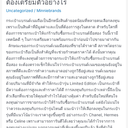
ต้องเตรียมตัวอย่างไร
รับ
Uncategorized
/
Minniebrands
ซื้อ
กระเป๋า
กระเป๋าแบรนด์เนมถือเป็นอีกหนึ่งสินค้ายอดนิยมที่หลายคนเลือกลงทุน
แบรนด์
เพราะเป็นสินค้าที่มีมูลค่าและเป็นที่ต้องการสูงในตลาด สำหรับใครที่
ต้องเต
ต้องการขายกระเป๋าให้แก่ร้านรับซื้อกระเป๋าแบรนด์มือสอง วันนี้เรามี
รี
เทคนิคดี ๆ ในการเตรียมความพร้อมกระเป๋าก่อนนำไปขายมาฝากกัน
ยม
ลักษณะของกระเป๋าแบรนด์เนมมือสองที่ขายได้ราคาดี สภาพโดยรวม
ตัวอย่าง
ของกระเป๋าถือเป็นสิ่งสำคัญที่จะช่วยกำหนดราคาได้ ดังนั้นหากคุณ
ไร
ต้องการที่จะลงทุนด้วยการขายกระเป๋าให้แก่ร้านรับซื้อกระเป๋าแบรนด์
มือสอง จะต้องตรวจเช็กให้แน่ใจว่ากระเป๋าแบรนด์เนมของคุณยังอยู่ใน
สภาพที่ดีและมีการทำความสะอาดอย่างถูกวิธีอยู่เสมอ รนด์เนมของ
คุณยังอยู่ในสภาพที่ดีและมีการทำความสะอาดอย่างถูกวิธีอยู่เสมอ
ด้วยปริมาณที่มีจำกัด ทำให้กระเป๋ารุ่น Limited Edition เป็นกระเป๋าที่
มีความต้องการสูงและทำราคาได้ดี การลงทุนกับกระเป๋าเหล่านี้จึงเป็น
ตัวเลือกที่จะช่วยให้คุณทำกำไรได้อย่างคุ้มค่า สำหรับมือใหม่ที่สนใจ
ลงทุนผ่านการขายกระเป๋าให้ร้านรับซื้อกระเป๋าแบรนด์ แต่ยังไม่แน่ใจ
ว่าควรจะลงทุนกับกระเป๋ารุ่นไหนดี แนะนำว่าให้เลือกลงทุนในกระเป๋า
รุ่นที่มีแนวโน้มว่าจะราคาสูงขึ้นทุกปี อย่างกระเป๋า Chanel, Hermes
หรือ Celine เพราะสามารถการันตีได้เลยว่าคุณจะได้กำไรจากการ
ลงทุนอย่างแน่นอน นอกจากมูลค่าที่เพิ่มสูงขึ้นทุกปีแล้ว สิ่งที่ทำให้