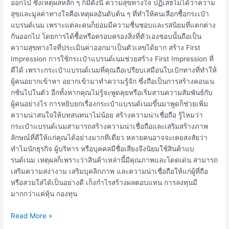
ออกไป ซึ่งเหตุผลหลัก ๆ ก็มีดังนี้ ความสุขทางใจ ปฏิเสธไม่ได้ว่าความ
สุขและมูลค่าทางใจคือเหตุผลอันดับต้น ๆ ที่ทำให้คนเลือกซื้อกระเป๋า
แบรนด์เนม เพราะแต่ละคนก็ย่อมมีความชื่นชอบและรสนิยมที่แตกต่าง
กันออกไป โดยการได้ซื้อหรือครอบครองสิ่งที่ตัวเองชอบนั้นถือเป็น
ความสุขทางใจที่ประเมินค่าออกมาเป็นตัวเลขได้ยาก สร้าง First
Impression การใช้กระเป๋าแบรนด์เนมช่วยสร้าง First Impression ที่
ดีได้ เพราะกระเป๋าแบรนด์เนมที่คุณถือเปรียบเสมือนใบเบิกทางที่ทำให้
ผู้คนอยากเข้าหา อยากเข้ามาทำความรู้จัก ซึ่งถือเป็นการสร้างคอนเน
กชันไปในตัว อีกทั้งหากคุณไม่รู้จะพูดคุยหรือเริ่มสานความสัมพันธ์กับ
ผู้คนอย่างไร การหยิบยกเรื่องกระเป๋าแบรนด์เนมขึ้นมาพูดก็ช่วยเพิ่ม
ความน่าสนใจให้บทสนทนาไม่น้อย สร้างความน่าเชื่อถือ รู้ไหมว่า
กระเป๋าแบรนด์เนมสามารถสร้างความน่าเชื่อถือและเสริมสร้างภาพ
ลักษณ์ที่ดีให้แก่คุณได้อย่างมากทีเดียว หลายคนอาจจะเคยสงสัยว่า
ทำไมนักธุรกิจ ผู้บริหาร หรือบุคคลมีชื่อเสียงจึงนิยมใช้สินค้าแบ
รนด์เนม เหตุผลก็เพราะว่าสินค้าเหล่านี้มีคุณภาพและโดดเด่น สามารถ
เสริมความสง่างาม เสริมบุคลิกภาพ และความน่าเชื่อถือให้แก่ผู้ที่ถือ
หรือสวมใส่ได้เป็นอย่างดี เก็งกำไรสร้างผลตอบแทน การลงทุนมี
มากกว่าแค่หุ้น กองทุน
Read More »