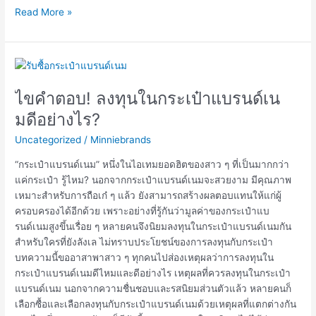
Read More »
ไข
คำ
ไขคำตอบ! ลงทุนในกระเป๋าแบรนด์เน
ตอบ!
ลงทุน
มดีอย่างไร?
ใน
Uncategorized
/
Minniebrands
กระเป๋า
แบ
“กระเป๋าแบรนด์เนม” หนึ่งในไอเทมยอดฮิตของสาว ๆ ที่เป็นมากกว่า
รนด์เน
แค่กระเป๋า รู้ไหม? นอกจากกระเป๋าแบรนด์เนมจะสวยงาม มีคุณภาพ
มดี
เหมาะสำหรับการถือเก๋ ๆ แล้ว ยังสามารถสร้างผลตอบแทนให้แก่ผู้
อย่างไร?
ครอบครองได้อีกด้วย เพราะอย่างที่รู้กันว่ามูลค่าของกระเป๋าแบ
รนด์เนมสูงขึ้นเรื่อย ๆ หลายคนจึงนิยมลงทุนในกระเป๋าแบรนด์เนมกัน
สำหรับใครที่ยังลังเล ไม่ทราบประโยชน์ของการลงทุนกับกระเป๋า
บทความนี้ขออาสาพาสาว ๆ ทุกคนไปส่องเหตุผลว่าการลงทุนใน
กระเป๋าแบรนด์เนมดีไหมและดีอย่างไร เหตุผลที่ควรลงทุนในกระเป๋า
แบรนด์เนม นอกจากความชื่นชอบและรสนิยมส่วนตัวแล้ว หลายคนก็
เลือกซื้อและเลือกลงทุนกับกระเป๋าแบรนด์เนมด้วยเหตุผลที่แตกต่างกัน