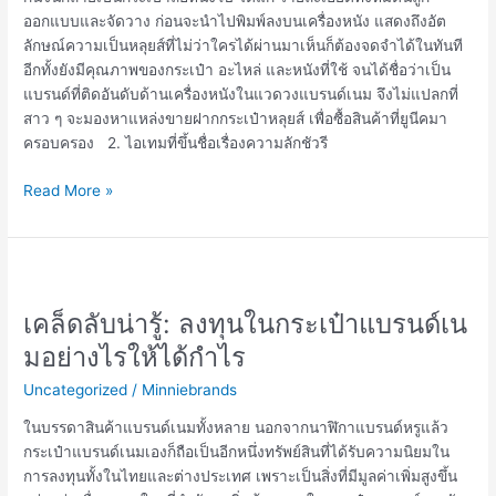
ออกแบบและจัดวาง ก่อนจะนำไปพิมพ์ลงบนเครื่องหนัง แสดงถึงอัต
ลักษณ์ความเป็นหลุยส์ที่ไม่ว่าใครได้ผ่านมาเห็นก็ต้องจดจำได้ในทันที
อีกทั้งยังมีคุณภาพของกระเป๋า อะไหล่ และหนังที่ใช้ จนได้ชื่อว่าเป็น
แบรนด์ที่ติดอันดับด้านเครื่องหนังในแวดวงแบรนด์เนม จึงไม่แปลกที่
สาว ๆ จะมองหาแหล่งขายฝากกระเป๋าหลุยส์ เพื่อซื้อสินค้าที่ยูนีคมา
ครอบครอง 2. ไอเทมที่ขึ้นชื่อเรื่องความลักชัวรี
Read More »
เคล็ด
ลับ
เคล็ดลับน่ารู้: ลงทุนในกระเป๋าแบรนด์เน
น่า
รู้:
มอย่างไรให้ได้กำไร
ลงทุน
Uncategorized
/
Minniebrands
ใน
กระเป๋า
ในบรรดาสินค้าแบรนด์เนมทั้งหลาย นอกจากนาฬิกาแบรนด์หรูแล้ว
แบ
กระเป๋าแบรนด์เนมเองก็ถือเป็นอีกหนึ่งทรัพย์สินที่ได้รับความนิยมใน
รนด์เน
การลงทุนทั้งในไทยและต่างประเทศ เพราะเป็นสิ่งที่มีมูลค่าเพิ่มสูงขึ้น
มอ