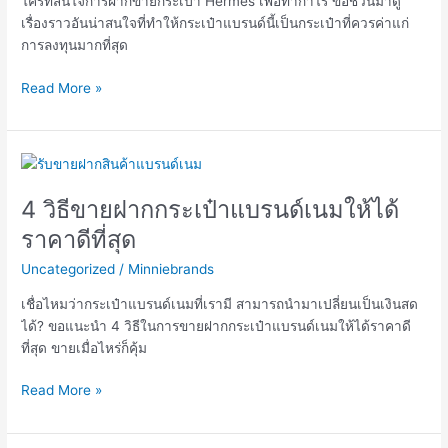
ใครที่สนใจการฝากขายกระเป๋า Hermes เพื่อทำกำไร ขอชวนมาดู
ที่
เรื่องราวอันน่าสนใจที่ทำให้กระเป๋าแบรนด์นี้เป็นกระเป๋าที่ควรค่าแก่
ควร
การลงทุนมากที่สุด
ค่า
แก่
Read More »
การ
ลงทุน
4
วิธี
4 วิธีขายฝากกระเป๋าแบรนด์เนมให้ได้
ขาย
ฝาก
ราคาดีที่สุด
กระเป๋า
Uncategorized
/
Minniebrands
แบ
รนด์เนม
เชื่อไหมว่ากระเป๋าแบรนด์เนมที่เรามี สามารถนำมาเปลี่ยนเป็นเงินสด
ให้
ได้? ขอแนะนำ 4 วิธีในการขายฝากกระเป๋าแบรนด์เนมให้ได้ราคาดี
ได้
ที่สุด ขายเมื่อไหร่ก็คุ้ม
ราคา
ดี
Read More »
ที่สุด