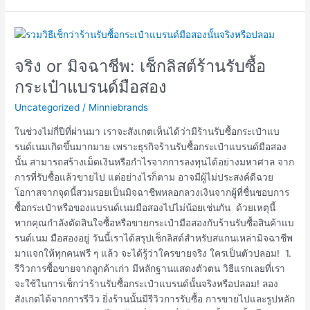
จริง
or
จริง or มิจฉาชีพ: เช็กลิสต์ร้านรับซื้อ
มิจฉาชีพ:
เช็
กระเป๋าแบรนด์มือสอง
กลิสต์
Uncategorized
/
Minniebrands
ร้าน
รับ
ในช่วงไม่กี่ปีที่ผ่านมา เราจะสังเกตเห็นได้ว่ามีร้านรับซื้อกระเป๋าแบ
ซื้อ
รนด์เนมเกิดขึ้นมากมาย เพราะธุรกิจร้านรับซื้อกระเป๋าแบรนด์มือสอง
กระเป๋า
นั้น สามารถสร้างเม็ดเงินหรือกำไรจากการลงทุนได้อย่างมหาศาล จาก
แบรนด์
การที่รับซื้อแล้วขายไป แต่อย่างไรก็ตาม อาจมีผู้ไม่ประสงค์ดีฉวย
มือ
โอกาสจากจุดนี้สวมรอยเป็นมิจฉาชีพหลอกลวงเงินจากผู้ที่ชื่นชอบการ
สอง
ซื้อกระเป๋าหรือของแบรนด์เนมมือสองไปไม่น้อยเช่นกัน ด้วยเหตุนี้
หากคุณกำลังตัดสินใจซื้อหรือขายกระเป๋ามือสองกับร้านรับซื้อสินค้าแบ
รนด์เนม มือสองอยู่ วันนี้เราได้สรุปเช็กลิสต์สำหรับสแกนเหล่ามิจฉาชีพ
มาแจกให้ทุกคนฟรี ๆ แล้ว จะได้รู้ว่าใครขายจริง ใครเป็นตัวปลอม! 1.
รีวิวการซื้อขายจากลูกค้าเก่า มีหลักฐานแสดงตัวตน วิธีแรกเลยที่เรา
จะใช้ในการเช็กว่าร้านรับซื้อกระเป๋าแบรนด์นั้นจริงหรือปลอม! ลอง
สังเกตได้จากการรีวิว ยิ่งร้านนั้นมีรีวิวการรับซื้อ การขายไปและรูปหลัก