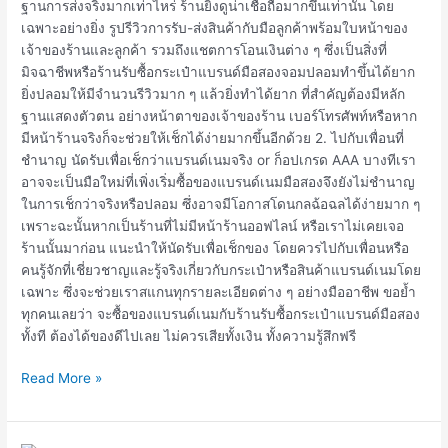
ฐานการส่งจริงมากเท่าไหร่ ร้านยิ่งดูน่าเชื่อถือมากขึ้นเท่านั้น โดย
เฉพาะอย่างยิ่ง รูปรีวิวการรับ-ส่งสินค้ากับมือลูกค้าพร้อมใบหน้าของ
เจ้าของร้านและลูกค้า รวมถึงแชตการโอนเงินต่าง ๆ ซึ่งเป็นสิ่งที่
มิจฉาชีพหรือร้านรับซื้อกระเป๋าแบรนด์มือสองจอมปลอมทำขึ้นได้ยาก
ยิ่งปลอมให้มีจำนวนรีวิวมาก ๆ แล้วยิ่งทำได้ยาก ที่สำคัญต้องมีหลัก
ฐานแสดงตัวตน อย่างหน้าตาของเจ้าของร้าน เบอร์โทรศัพท์หรือหาก
มีหน้าร้านจริงก็จะช่วยให้เช็กได้ง่ายมากขึ้นอีกด้วย 2. ไปกับเพื่อนที่
ชำนาญ นัดรับเพื่อเช็กว่าแบรนด์เนมจริง or ก็อปเกรด AAA บางทีเรา
อาจจะเป็นมือใหม่ที่เพิ่งเริ่มซื้อของแบรนด์เนมมือสองจึงยังไม่ชำนาญ
ในการเช็กว่าจริงหรือปลอม ซึ่งอาจมีโอกาสโดนกลฉ้อฉลได้ง่ายมาก ๆ
เพราะฉะนั้นหากเป็นร้านที่ไม่มีหน้าร้านออฟไลน์ หรือเราไม่เคยเจอ
ร้านนั้นมาก่อน แนะนำให้นัดรับเพื่อเช็กของ โดยควรไปกับเพื่อนหรือ
คนรู้จักที่เชี่ยวชาญและรู้จริงเกี่ยวกับกระเป๋าหรือสินค้าแบรนด์เนมโดย
เฉพาะ ซึ่งจะช่วยเราสแกนทุกรายละเอียดต่าง ๆ อย่างมืออาชีพ ขอย้ำ
ทุกคนเลยว่า จะซื้อของแบรนด์เนมกับร้านรับซื้อกระเป๋าแบรนด์มือสอง
ทั้งที ต้องได้ของดีไปเลย ไม่ควรเสียทั้งเงิน ทั้งความรู้สึกฟรี
Read More »