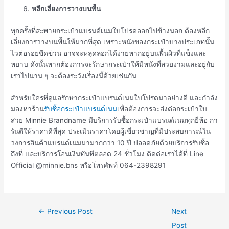
หลีกเลี่ยงการวางบนพื้น
ทุกครั้งที่สะพายกระเป๋าแบรนด์เนมใบโปรดออกไปข้างนอก ต้องหลีก
เลี่ยงการวางบนพื้นให้มากที่สุด เพราะหนังของกระเป๋าบางประเภทนั้น
ไวต่อรอยขีดข่วน อาจจะหลุดลอกได้ง่ายหากอยู่บนพื้นผิวที่แข็งและ
หยาบ ดังนั้นหากต้องการจะรักษากระเป๋าให้มีหนังที่สวยงามและอยู่กับ
เราไปนาน ๆ จะต้องระวังเรื่องนี้ด้วยเช่นกัน
สำหรับใครที่ดูแลรักษากระเป๋าแบรนด์เนมใบโปรดมาอย่างดี และกำลัง
มองหาร้าน
รับซื้อกระเป๋าแบรนด์เนม
เพื่อต้องการจะส่งต่อกระเป๋าใบ
สวย Minnie Brandname มีบริการรับซื้อกระเป๋าแบรนด์เนมทุกยี่ห้อ กา
รันตีให้ราคาดีที่สุด ประเมินราคาโดยผู้เชี่ยวชาญที่มีประสบการณ์ใน
วงการสินค้าแบรนด์เนมมามากกว่า 10 ปี ปลอดภัยด้วยบริการรับซื้อ
ถึงที่ และบริการโอนเงินทันทีตลอด 24 ชั่วโมง ติดต่อเราได้ที่ Line
Official @minnie.bns หรือโทรศัพท์ 064-2398291
←
Previous Post
Next
Post