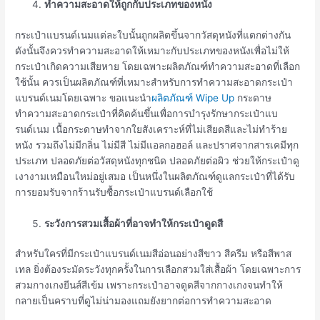
ทำความสะอาดให้ถูกกับประเภทของหนัง
กระเป๋าแบรนด์เนมแต่ละใบนั้นถูกผลิตขึ้นจากวัสดุหนังที่แตกต่างกัน
ดังนั้นจึงควรทำความสะอาดให้เหมาะกับประเภทของหนังเพื่อไม่ให้
กระเป๋าเกิดความเสียหาย โดยเฉพาะผลิตภัณฑ์ทำความสะอาดที่เลือก
ใช้นั้น ควรเป็นผลิตภัณฑ์ที่เหมาะสำหรับการทำความสะอาดกระเป๋า
แบรนด์เนมโดยเฉพาะ ขอแนะนำ
ผลิตภัณฑ์ Wipe Up
กระดาษ
ทำความสะอาดกระเป๋าที่คิดค้นขึ้นเพื่อการบำรุงรักษากระเป๋าแบ
รนด์เนม เนื้อกระดาษทำจากใยสังเคราะห์ที่ไม่เสียดสีและไม่ทำร้าย
หนัง รวมถึงไม่มีกลิ่น ไม่มีสี ไม่มีแอลกอฮอล์ และปราศจากสารเคมีทุก
ประเภท ปลอดภัยต่อวัสดุหนังทุกชนิด ปลอดภัยต่อผิว ช่วยให้กระเป๋าดู
เงางามเหมือนใหม่อยู่เสมอ เป็นหนึ่งในผลิตภัณฑ์ดูแลกระเป๋าที่ได้รับ
การยอมรับจากร้าน
รับซื้อกระเป๋าแบรนด์
เลือกใช้
ระวังการสวมเสื้อผ้าที่อาจทำให้กระเป๋าดูดสี
สำหรับใครที่มีกระเป๋าแบรนด์เนมสีอ่อนอย่างสีขาว สีครีม หรือสีพาส
เทล ยิ่งต้องระมัดระวังทุกครั้งในการเลือกสวมใส่เสื้อผ้า โดยเฉพาะการ
สวมกางเกงยีนส์สีเข้ม เพราะกระเป๋าอาจดูดสีจากกางเกงจนทำให้
กลายเป็นคราบที่ดูไม่น่ามองแถมยังยากต่อการทำความสะอาด